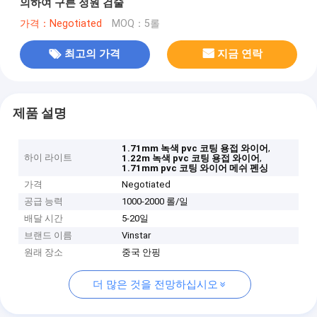
의하여 구른 정원 검술
가격：Negotiated
MOQ：5롤
최고의 가격
지금 연락
제품 설명
,
1.71mm 녹색 pvc 코팅 용접 와이어
하이 라이트
,
1.22m 녹색 pvc 코팅 용접 와이어
1.71mm pvc 코팅 와이어 메쉬 펜싱
가격
Negotiated
공급 능력
1000-2000 롤/일
배달 시간
5-20일
브랜드 이름
Vinstar
원래 장소
중국 안핑
더 많은 것을 전망하십시오