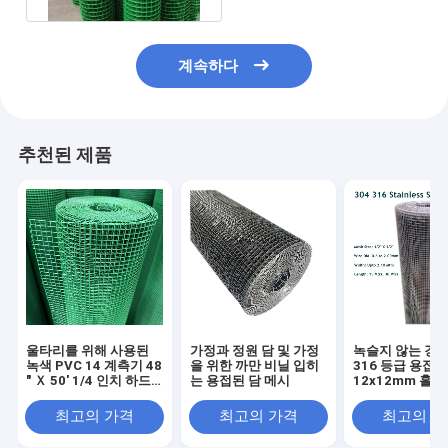
계속하다
추천된 제품
울타리를 위해 사용된
가정과 정원 담 및 가정
녹슬지 않는 강철
녹색 PVC 14 계측기 48
을 위한 까만 비닐 입히
316 등급 용접
" Ｘ 50' 1/4 인치 하드
는 용접된 담 메시
12x12mm 홀 메
웨어 클로스 메쉬
x1/2
최고의 가격
최고의 가격
최고의 